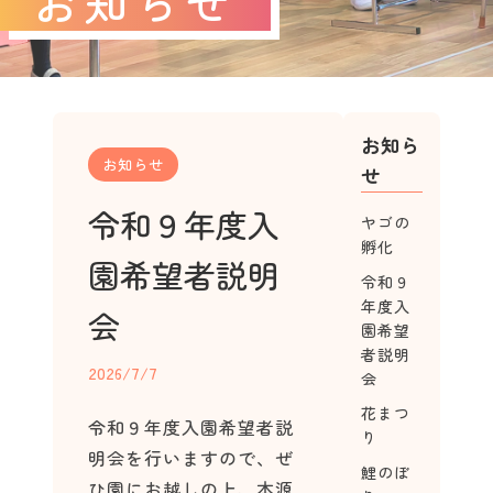
お知らせ
お知ら
お知らせ
せ
令和９年度入
ヤゴの
孵化
園希望者説明
令和９
年度入
会
園希望
者説明
2026/7/7
会
花まつ
令和９年度入園希望者説
り
明会を行いますので、ぜ
鯉のぼ
ひ園にお越しの上、本源