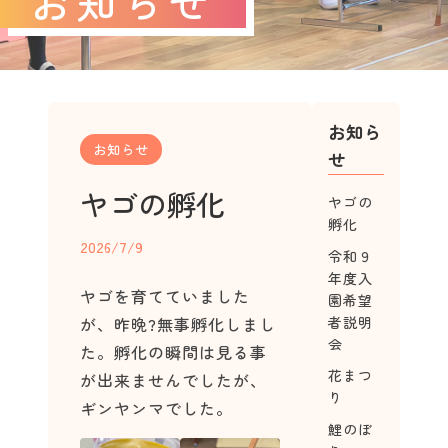
お知らせ
お知ら
お知らせ
せ
ヤゴの孵化
ヤゴの
孵化
2026/7/9
令和９
年度入
ヤゴを育てていました
園希望
が、昨晩?無事孵化しまし
者説明
会
た。孵化の瞬間は見る事
花まつ
が出来ませんでしたが、
り
ギンヤンマでした。
鯉のぼ