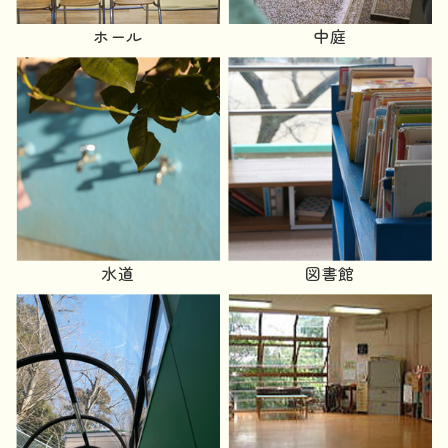
ホール
中庭
水道
図書館