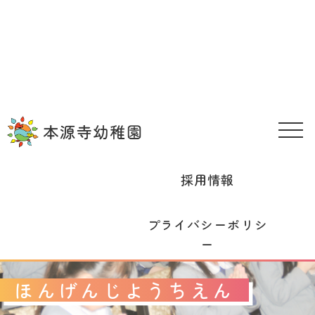
園の理念
幼稚園のこと
園の生活
入園案内
在園児向け情報
お問い合わせ
メニュー
採用情報
プライバシーポリシ
ー
ほんげんじようちえん