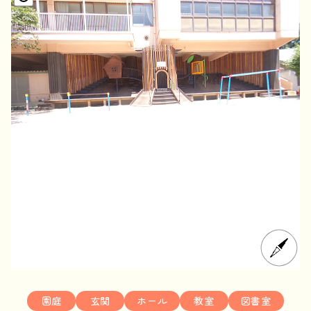
園庭
玄関
ホール
教室
図書室