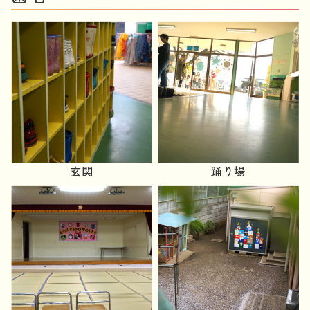
玄関
踊り場