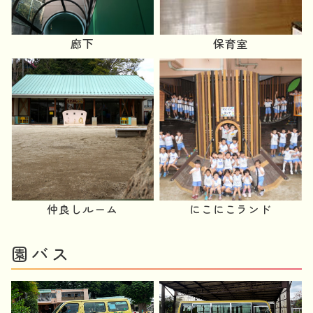
廊下
保育室
仲良しルーム
にこにこランド
園バス